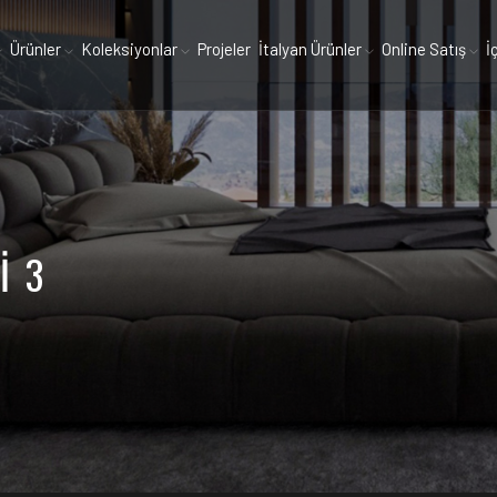
Ürünler
Koleksiyonlar
Projeler
İtalyan Ürünler
Online Satış
İ
I 3