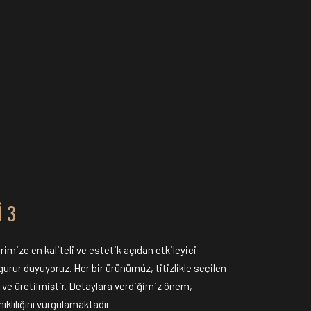
I 3
imize en kaliteli ve estetik açıdan etkileyici
rur duyuyoruz. Her bir ürünümüz, titizlikle seçilen
ve üretilmiştir. Detaylara verdiğimiz önem,
ıklılığını vurgulamaktadır.