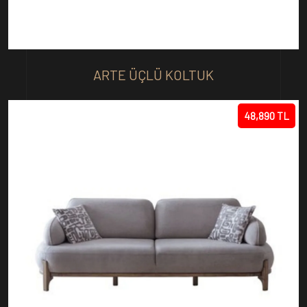
ARTE ÜÇLÜ KOLTUK
48,890 TL