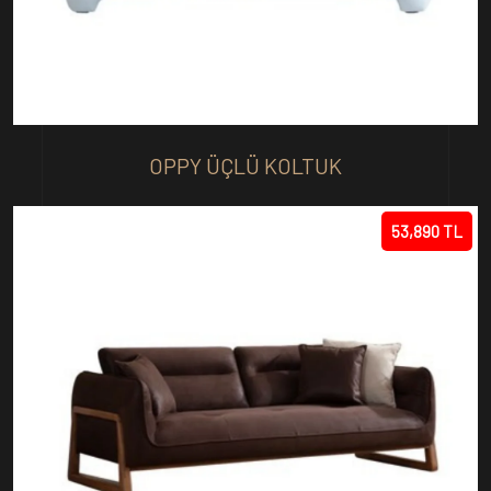
OPPY ÜÇLÜ KOLTUK
53,890 TL