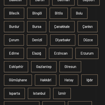
Bilecik
Bingöl
Bitlis
Bolu
Burdur
Bursa
Çanakkale
Çankırı
Çorum
Denizli
Diyarbakır
Düzce
Edirne
Elazığ
Erzincan
Erzurum
Eskişehir
Gaziantep
Giresun
Gümüşhane
Hakkâri
Hatay
Iğdır
Isparta
Istanbul
İzmir