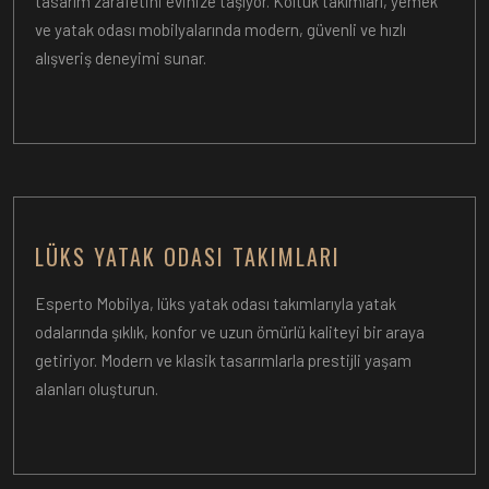
tasarım zarafetini evinize taşıyor. Koltuk takımları, yemek
ve yatak odası mobilyalarında modern, güvenli ve hızlı
alışveriş deneyimi sunar.
LÜKS YATAK ODASI TAKIMLARI
Esperto Mobilya, lüks yatak odası takımlarıyla yatak
odalarında şıklık, konfor ve uzun ömürlü kaliteyi bir araya
getiriyor. Modern ve klasik tasarımlarla prestijli yaşam
alanları oluşturun.