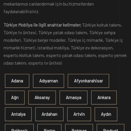
mekanlarınızı canlandırmak için bu hizmetlerden
faydalanabilirsiniz.
Türkiye Mobilya ile ilgili anahtar kelimeler;
Türkiye koltuk takımı,
Türkiye tv ünitesi, Türkiye yatak odası takımı, Türkiye sehpa
modelleri, Türkiye berjer modeller, Türkiye iç mimarlık, Türkiye iç
mimarlık hizmeti, istanbul mobilya, Türkiye ev dekorasyon,
esperto kloltuk takımı, esperto yatak odası takımı, esperto yemek
odası takımı, esperto tv ünitesi
Adana
Adıyaman
Afyonkarahisar
Ağrı
Aksaray
Amasya
Ankara
Antalya
Ardahan
Artvin
Aydın
Balıkesir
Bartın
Batman
Bayburt