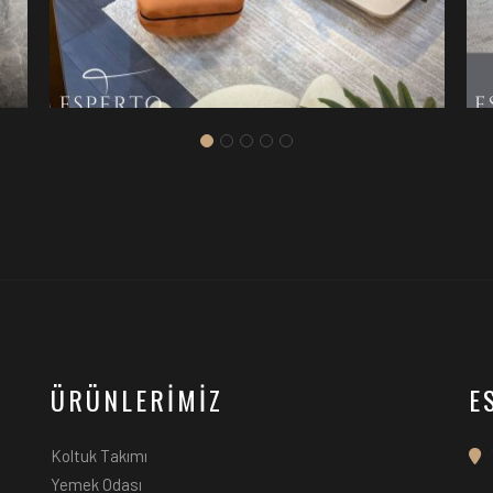
I
CORVUS GRI KOLTUK TAKIMI
ÜRÜNLERİMİZ
E
Koltuk Takımı
Yemek Odası