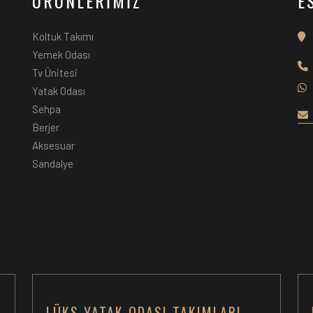
ÜRÜNLERİMİZ
E
Koltuk Takımı
Yemek Odası
Tv Ünitesi
Yatak Odası
Sehpa
Berjer
Aksesuar
Sandalye
LÜKS YATAK ODASI TAKIMLARI