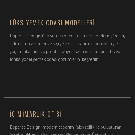
LÜKS YEMEK ODASI MODELLERI
Esperto Design lüks yemek odası takımları, modern çizgiler,
kaliteli malzemeler ve kişiye özel tasarım seçenekleriyle
yaşam alanlarınıza prestij katıyor. Uzun ömürlü, estetik ve
fonksiyonel yemek odası çözümlerini keşfedin.
İÇ MIMARLIK OFISI
Esperto Design, modern tasarımı işlevsellik ile buluşturan
iç mimarlık ve kişiye özel mobilya markası. Ücretsiz iç