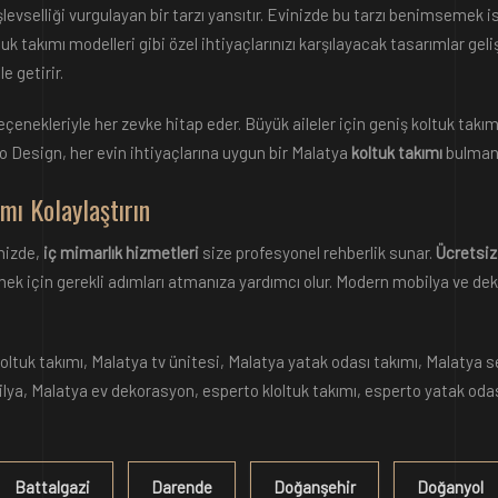
şlevselliği vurgulayan bir tarzı yansıtır. Evinizde bu tarzı benimsemek 
uk takımı modelleri gibi özel ihtiyaçlarınızı karşılayacak tasarımlar geli
e getirir.
 seçenekleriyle her zevke hitap eder. Büyük aileler için geniş koltuk tak
to Design, her evin ihtiyaçlarına uygun bir Malatya
koltuk takımı
bulmanız
mı Kolaylaştırın
nizde,
iç mimarlık hizmetleri
size profesyonel rehberlik sunar.
Ücretsiz
mek için gerekli adımları atmanıza yardımcı olur. Modern mobilya ve dek
ltuk takımı, Malatya tv ünitesi, Malatya yatak odası takımı, Malatya s
ilya, Malatya ev dekorasyon, esperto kloltuk takımı, esperto yatak oda
Battalgazi
Darende
Doğanşehir
Doğanyol