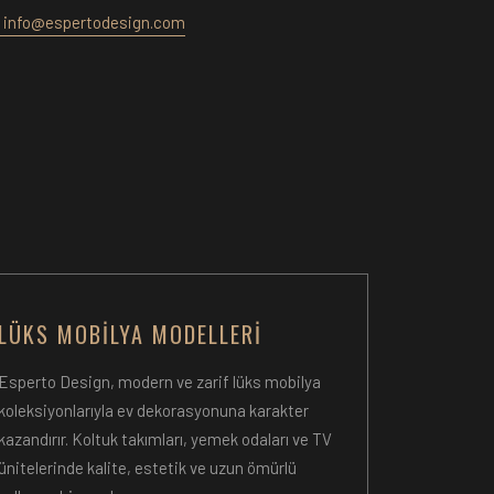
info@espertodesign.com
LÜKS MOBILYA MODELLERI
Esperto Design, modern ve zarif lüks mobilya
koleksiyonlarıyla ev dekorasyonuna karakter
kazandırır. Koltuk takımları, yemek odaları ve TV
ünitelerinde kalite, estetik ve uzun ömürlü