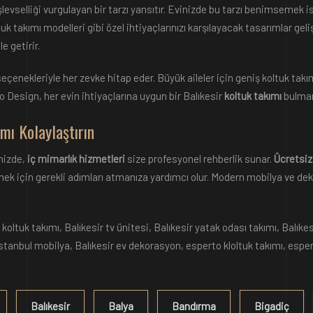
şlevselliği vurgulayan bir tarzı yansıtır. Evinizde bu tarzı benimsemek i
uk takımı modelleri gibi özel ihtiyaçlarınızı karşılayacak tasarımlar geli
e getirir.
k seçenekleriyle her zevke hitap eder. Büyük aileler için geniş koltuk ta
o Design, her evin ihtiyaçlarına uygun bir Balıkesir
koltuk takımı
bulmanı
mı Kolaylaştırın
nizde,
iç mimarlık hizmetleri
size profesyonel rehberlik sunar.
Ücretsiz
mek için gerekli adımları atmanıza yardımcı olur. Modern mobilya ve dek
 koltuk takımı, Balıkesir tv ünitesi, Balıkesir yatak odası takımı, Balıke
 istanbul mobilya, Balıkesir ev dekorasyon, esperto kloltuk takımı, esp
Balıkesir
Balya
Bandırma
Bigadiç