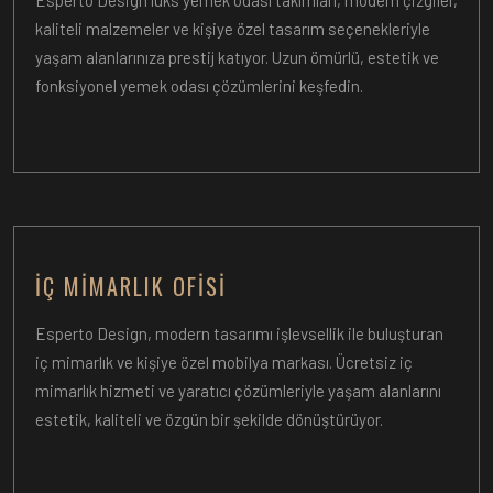
Esperto Design lüks yemek odası takımları, modern çizgiler,
kaliteli malzemeler ve kişiye özel tasarım seçenekleriyle
yaşam alanlarınıza prestij katıyor. Uzun ömürlü, estetik ve
fonksiyonel yemek odası çözümlerini keşfedin.
İÇ MIMARLIK OFISI
Esperto Design, modern tasarımı işlevsellik ile buluşturan
iç mimarlık ve kişiye özel mobilya markası. Ücretsiz iç
mimarlık hizmeti ve yaratıcı çözümleriyle yaşam alanlarını
estetik, kaliteli ve özgün bir şekilde dönüştürüyor.