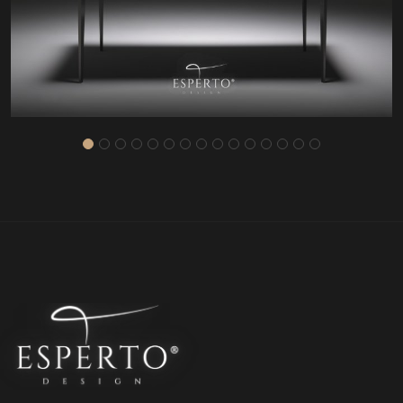
HT90102