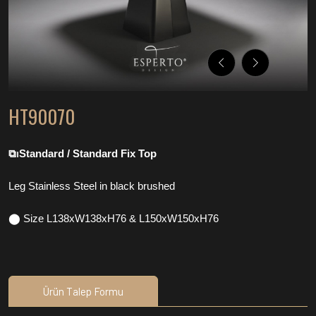
HT90070
⧉⏐Standard / Standard Fix Top
Leg Stainless Steel in black brushed
⬤ Size L138xW138xH76 & L150xW150xH76
Ürün Talep Formu